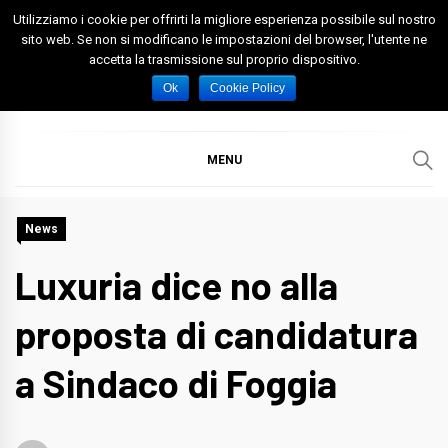
Skip
Utilizziamo i cookie per offrirti la migliore esperienza possibile sul nostro
to
sito web. Se non si modificano le impostazioni del browser, l'utente ne
accetta la trasmissione sul proprio dispositivo.
content
Spazio Foggia
Foggia News Calcio Eventi e Attività nella Capitanata
Ok
Cookie Policy
MENU
News
Luxuria dice no alla
proposta di candidatura
a Sindaco di Foggia