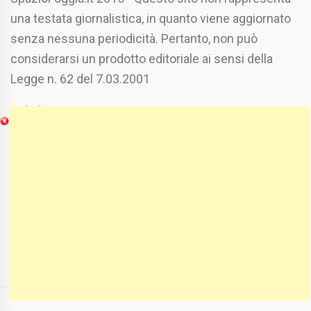
una testata giornalistica, in quanto viene aggiornato
senza nessuna periodicità. Pertanto, non può
considerarsi un prodotto editoriale ai sensi della
Legge n. 62 del 7.03.2001
Chi Siamo
Spaziofoggia.it è stato realizzato da
Etucisei.it
-
Sebastiano Capozzi.
Se vuoi collaborare con Spaziofoggia invia il tuo
curriculum a :
spaziofoggia@gmail.com