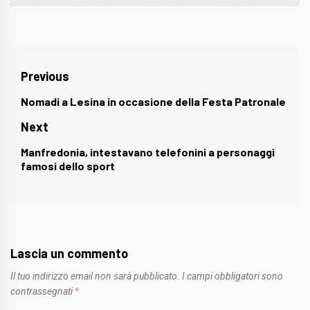
Navigazione
Previous
articoli
Nomadi a Lesina in occasione della Festa Patronale
Previous
post:
Next
Manfredonia, intestavano telefonini a personaggi
Next
famosi dello sport
post:
Lascia un commento
Il tuo indirizzo email non sarà pubblicato.
I campi obbligatori sono
contrassegnati
*