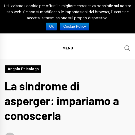
Skip
Utilizziamo i cookie per offrirti la migliore esperienza possibile sul nostro
to
sito web. Se non si modificano le impostazioni del browser, l'utente ne
accetta la trasmissione sul proprio dispositivo.
content
Spazio Foggia
Foggia News Calcio Eventi e Attività nella Capitanata
Ok
Cookie Policy
MENU
Angolo Psicologo
La sindrome di
asperger: impariamo a
conoscerla