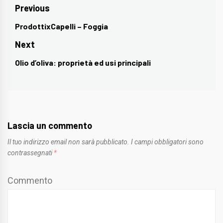
Navigazione
Previous
articoli
ProdottixCapelli – Foggia
Previous
post:
Next
Olio d’oliva: proprietà ed usi principali
Next
post:
Lascia un commento
Il tuo indirizzo email non sarà pubblicato.
I campi obbligatori sono
contrassegnati
*
Commento