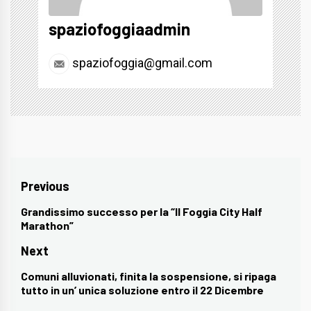
spaziofoggiaadmin
spaziofoggia@gmail.com
Navigazione
Previous
articoli
Grandissimo successo per la “II Foggia City Half
Previous
Marathon”
post:
Next
Comuni alluvionati, finita la sospensione, si ripaga
Next
tutto in un’ unica soluzione entro il 22 Dicembre
post: