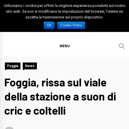
Skip
Utilizziamo i cookie per offrirti la migliore esperienza possibile sul nostro
to
sito web. Se non si modificano le impostazioni del browser, l'utente ne
accetta la trasmissione sul proprio dispositivo.
content
Spazio Foggia
Foggia News Calcio Eventi e Attività nella Capitanata
Ok
Cookie Policy
MENU
Foggia
News
Foggia, rissa sul viale
della stazione a suon di
cric e coltelli