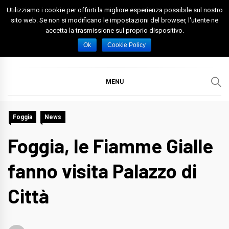
Skip
Utilizziamo i cookie per offrirti la migliore esperienza possibile sul nostro
to
sito web. Se non si modificano le impostazioni del browser, l'utente ne
accetta la trasmissione sul proprio dispositivo.
content
Spazio Foggia
Foggia News Calcio Eventi e Attività nella Capitanata
Ok
Cookie Policy
MENU
Foggia
News
Foggia, le Fiamme Gialle
fanno visita Palazzo di
Città