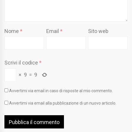
Nome
*
Email
*
Sito web
Scrivi il codice
*
×
9
=
9
Avvertimi via email in caso di risposte al mio commento.
Avvertimi via email alla pubblicazione di un nuovo articolo.