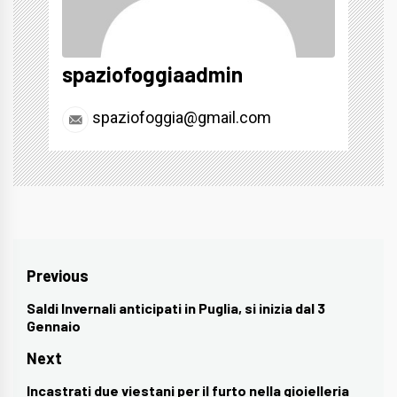
spaziofoggiaadmin
spaziofoggia@gmail.com
Navigazione
Previous
articoli
Saldi Invernali anticipati in Puglia, si inizia dal 3
Previous
Gennaio
post:
Next
Incastrati due viestani per il furto nella gioielleria
Next