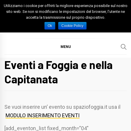
Skip
Utilizziamo i cookie per offrirti la migliore esperienza possibile sul nostro
to
sito web. Se non si modificano le impostazioni del browser, l'utente ne
accetta la trasmissione sul proprio dispositivo.
content
Spazio Foggia
Foggia News Calcio Eventi e Attività nella Capitanata
Ok
Cookie Policy
MENU
Eventi a Foggia e nella
Capitanata
Se vuoi inserire un’ evento su spaziofoggia.it usa il
MODULO INSERIMENTO EVENTI
[add_eventon_list fixed_month=”04″