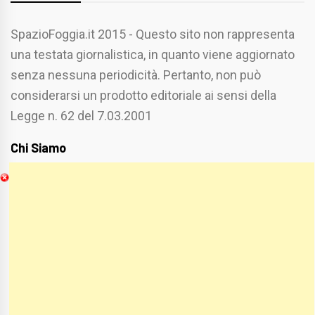
SpazioFoggia.it 2015 - Questo sito non rappresenta
una testata giornalistica, in quanto viene aggiornato
senza nessuna periodicità. Pertanto, non può
considerarsi un prodotto editoriale ai sensi della
Legge n. 62 del 7.03.2001
Chi Siamo
Spaziofoggia.it è stato realizzato da
Etucisei.it
-
Sebastiano Capozzi.
Se vuoi collaborare con Spaziofoggia invia il tuo
curriculum a :
spaziofoggia@gmail.com