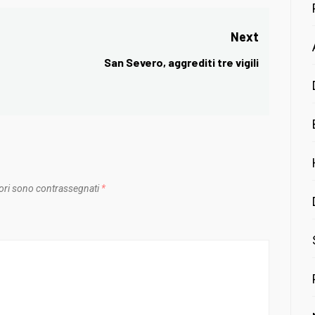
Next
San Severo, aggrediti tre vigili
Next
post:
ori sono contrassegnati
*