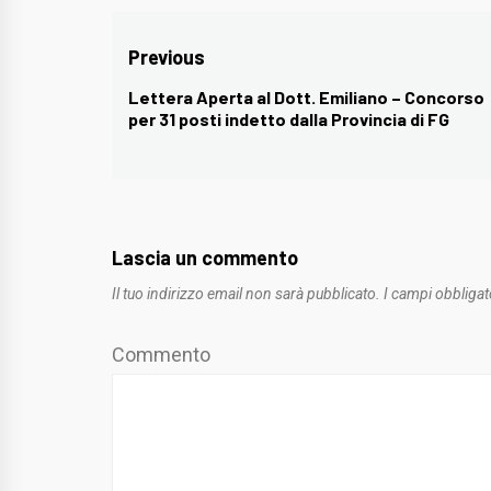
Navigazione
Previous
articoli
Lettera Aperta al Dott. Emiliano – Concorso
Previous
per 31 posti indetto dalla Provincia di FG
post:
Lascia un commento
Il tuo indirizzo email non sarà pubblicato.
I campi obbligat
Commento