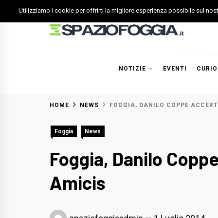
Skip
Utilizziamo i cookie per offrirti la migliore esperienza possibile sul no
to
content
Spazio Foggia
Foggia News Calcio Eventi e Attività nella Capitanata
NOTIZIE
EVENTI
CURIO
HOME
NEWS
FOGGIA, DANILO COPPE ACCERTE
Foggia
News
Foggia, Danilo Coppe 
Amicis