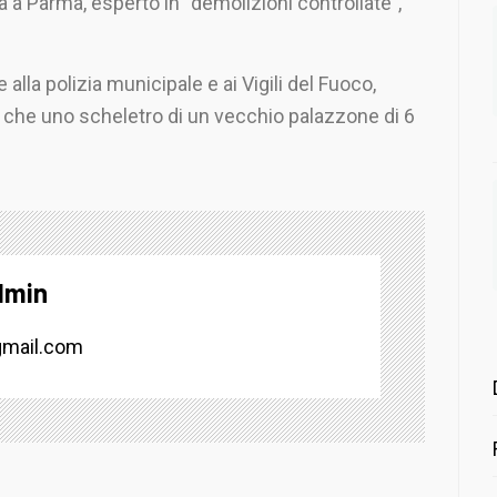
ca a Parma, esperto in “demolizioni controllate”,
alla polizia municipale e ai Vigili del Fuoco,
ro che uno scheletro di un vecchio palazzone di 6
dmin
mail.com