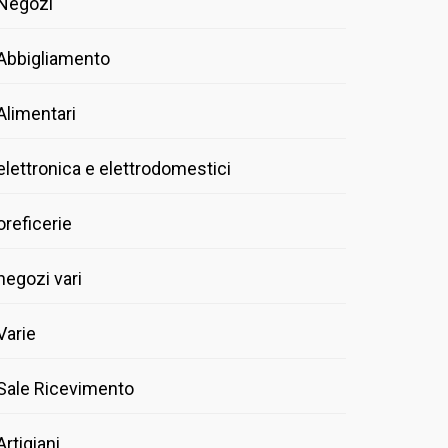
Negozi
Abbigliamento
Alimentari
elettronica e elettrodomestici
oreficerie
negozi vari
Varie
Sale Ricevimento
Artigiani