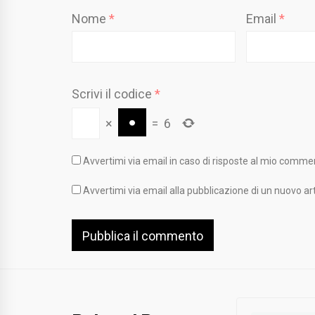
Nome
*
Email
*
Scrivi il codice
*
×
=
6
Avvertimi via email in caso di risposte al mio comme
Avvertimi via email alla pubblicazione di un nuovo art