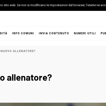
stro sito web. Se non si modificano le impostazioni del browser, l'utente ne acc
SITÀ
INFO COMUNI
INVIA CONTENUTO
NUMERI UTILI
PU
L NUOVO ALLENATORE?
vo allenatore?