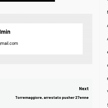
dmin
mail.com
Next
Torremaggiore, arrestato pusher 27enne
Next
post: