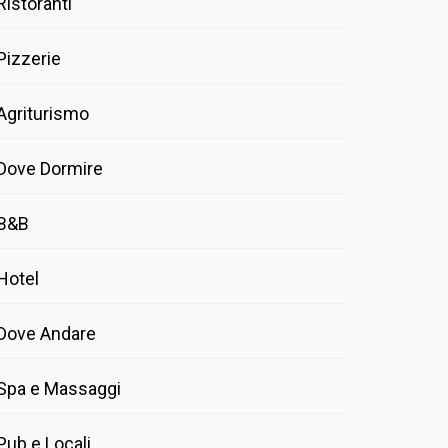
Ristoranti
Pizzerie
Agriturismo
Dove Dormire
B&B
Hotel
Dove Andare
Spa e Massaggi
Pub e Locali