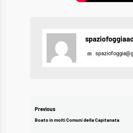
spaziofoggiaa
spaziofoggia@g
Navigazione
Previous
articoli
Boato in molti Comuni della Capitanata
Previous
post: