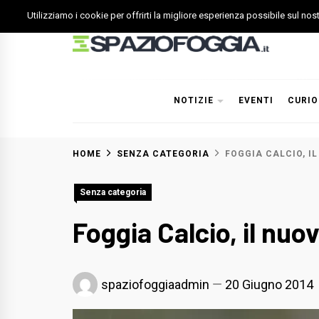
Skip
Utilizziamo i cookie per offrirti la migliore esperienza possibile sul no
to
content
Spazio Foggia
Foggia News Calcio Eventi e Attività nella Capitanata
NOTIZIE
EVENTI
CURIO
HOME
SENZA CATEGORIA
FOGGIA CALCIO, I
Senza categoria
Foggia Calcio, il nuo
spaziofoggiaadmin
20 Giugno 2014