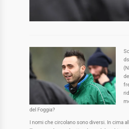
So
ds
(N
de
fr
ri
mo
del Foggia?
I nomi che circolano sono diversi. In cima al