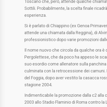
Toscano che, però, attende qualche chiamata
Sottili. Probabilmente, la scelta finale ricad
esperienza.
Si è parlato di Chiappino (ex Genoa Primavera
attende una chiamata dalla Reggina), di Alvin
professionistico dopo varie promozioni dalle
Il nome nuovo che circola da qualche ora è q
Pergolettese, che da poco ha appeso le scarp
suo esordio come allenatore sulla panchina 
culminata con la retrocessione dei camuni. D
del Foggia, dopo aver vestito la casacca ros
stagione 2004.
Indimenticabile la promozione dalla c2 alla c
2003 allo Stadio Flaminio di Roma contro la Lo