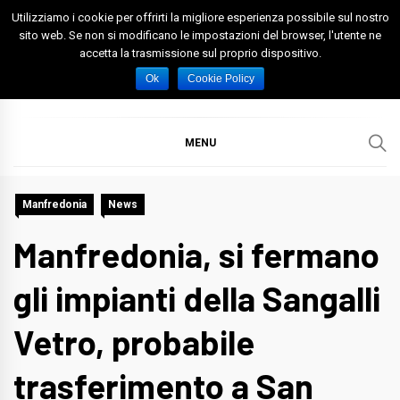
Skip
Utilizziamo i cookie per offrirti la migliore esperienza possibile sul nostro
to
sito web. Se non si modificano le impostazioni del browser, l'utente ne
accetta la trasmissione sul proprio dispositivo.
content
Spazio Foggia
Foggia News Calcio Eventi e Attività nella Capitanata
Ok
Cookie Policy
MENU
Manfredonia
News
Manfredonia, si fermano
gli impianti della Sangalli
Vetro, probabile
trasferimento a San