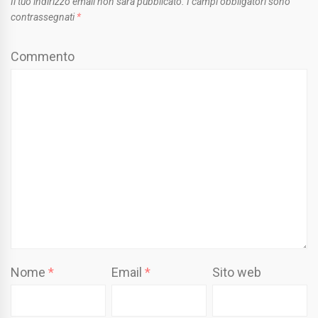
Il tuo indirizzo email non sarà pubblicato.
I campi obbligatori sono
contrassegnati
*
Commento
Nome
*
Email
*
Sito web