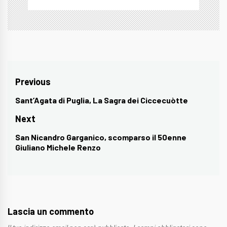
Navigazione
Previous
articoli
Sant’Agata di Puglia, La Sagra dei Ciccecuòtte
Previous
post:
Next
San Nicandro Garganico, scomparso il 50enne
Next
Giuliano Michele Renzo
post:
Lascia un commento