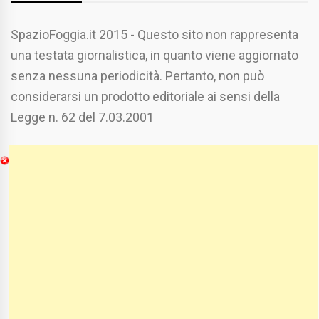
SpazioFoggia.it 2015 - Questo sito non rappresenta
una testata giornalistica, in quanto viene aggiornato
senza nessuna periodicità. Pertanto, non può
considerarsi un prodotto editoriale ai sensi della
Legge n. 62 del 7.03.2001
Chi Siamo
Spaziofoggia.it è stato realizzato da
Etucisei.it
-
Sebastiano Capozzi.
Se vuoi collaborare con Spaziofoggia invia il tuo
curriculum a :
spaziofoggia@gmail.com