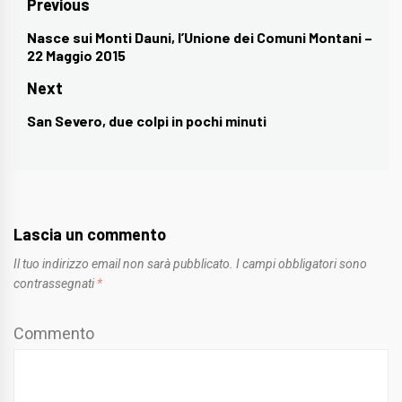
Navigazione
Previous
articoli
Nasce sui Monti Dauni, l’Unione dei Comuni Montani –
Previous
22 Maggio 2015
post:
Next
San Severo, due colpi in pochi minuti
Next
post:
Lascia un commento
Il tuo indirizzo email non sarà pubblicato.
I campi obbligatori sono
contrassegnati
*
Commento