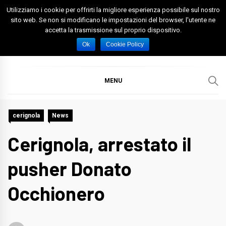
Skip
Utilizziamo i cookie per offrirti la migliore esperienza possibile sul nostro
to
sito web. Se non si modificano le impostazioni del browser, l'utente ne
accetta la trasmissione sul proprio dispositivo.
content
Spazio Foggia
Foggia News Calcio Eventi e Attività nella Capitanata
Ok
Cookie Policy
MENU
cerignola
News
Cerignola, arrestato il
pusher Donato
Occhionero