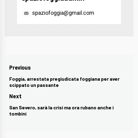
spaziofoggia@gmail.com
Navigazione
Previous
articoli
Foggia, arrestata pregiudicata foggiana per aver
Previous
scippato un passante
post:
Next
San Severo, sarà la crisi ma ora rubano anche i
Next
tombini
post: