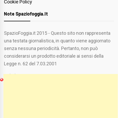
Cookie Policy
Note Spaziofoggia.it
SpazioFoggia.it 2015 - Questo sito non rappresenta
una testata giornalistica, in quanto viene aggiornato
senza nessuna periodicità. Pertanto, non può
considerarsi un prodotto editoriale ai sensi della
Legge n. 62 del 7.03.2001
Chi Siamo
Spaziofoggia.it è stato realizzato da
Etucisei.it
-
Sebastiano Capozzi.
Se vuoi collaborare con Spaziofoggia invia il tuo