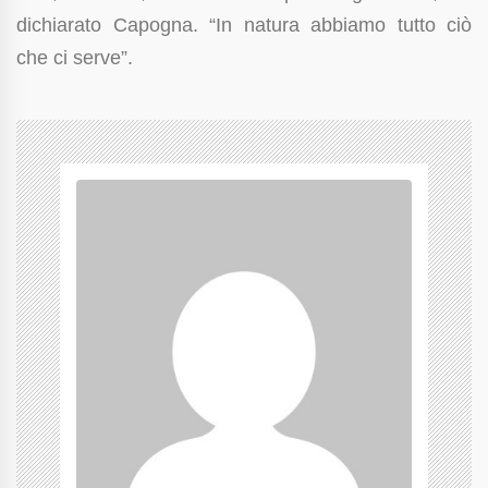
dichiarato Capogna. “In natura abbiamo tutto ciò
che ci serve”.