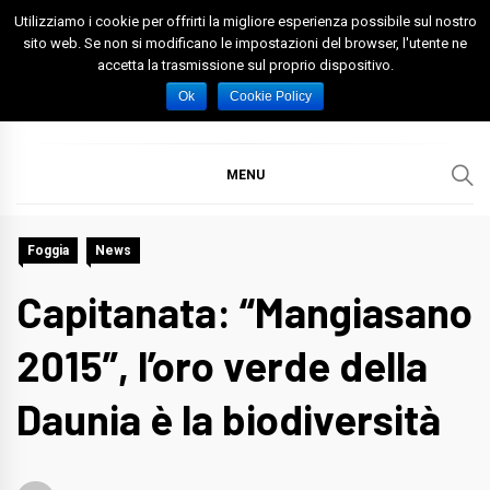
Skip
Utilizziamo i cookie per offrirti la migliore esperienza possibile sul nostro
to
sito web. Se non si modificano le impostazioni del browser, l'utente ne
accetta la trasmissione sul proprio dispositivo.
content
Spazio Foggia
Foggia News Calcio Eventi e Attività nella Capitanata
Ok
Cookie Policy
MENU
Foggia
News
Capitanata: “Mangiasano
2015”, l’oro verde della
Daunia è la biodiversità