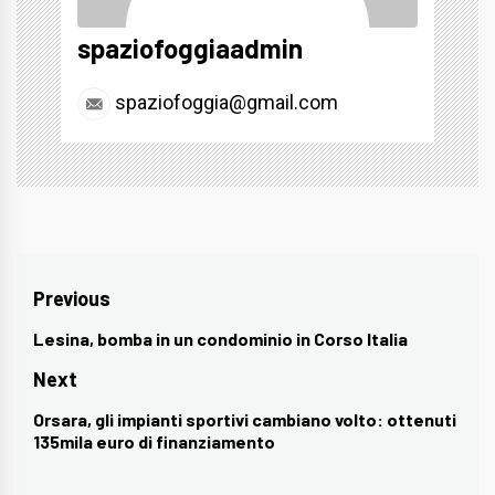
spaziofoggiaadmin
spaziofoggia@gmail.com
Navigazione
Previous
articoli
Lesina, bomba in un condominio in Corso Italia
Previous
post:
Next
Orsara, gli impianti sportivi cambiano volto: ottenuti
Next
135mila euro di finanziamento
post: