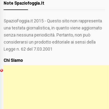
Note Spaziofoggia.it
SpazioFoggia.it 2015 - Questo sito non rappresenta
una testata giornalistica, in quanto viene aggiornato
senza nessuna periodicità. Pertanto, non può
considerarsi un prodotto editoriale ai sensi della
Legge n. 62 del 7.03.2001
Chi Siamo
Spaziofoggia.it è stato realizzato da
Etucisei.it
-
Sebastiano Capozzi.
Se vuoi collaborare con Spaziofoggia invia il tuo
curriculum a :
spaziofoggia@gmail.com