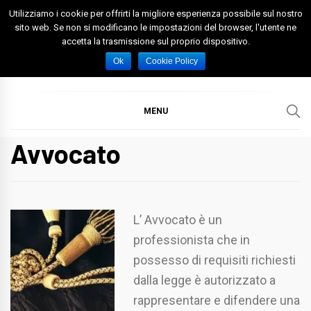
Skip
Utilizziamo i cookie per offrirti la migliore esperienza possibile sul nostro
to
sito web. Se non si modificano le impostazioni del browser, l'utente ne
accetta la trasmissione sul proprio dispositivo.
content
Spazio Foggia
Foggia News Calcio Eventi e Attività nella Capitanata
Ok
Cookie Policy
MENU
Avvocato
L’ Avvocato è un
professionista che in
possesso di requisiti richiesti
dalla legge è autorizzato a
rappresentare e difendere una