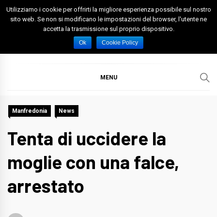
Skip
Utilizziamo i cookie per offrirti la migliore esperienza possibile sul nostro
to
sito web. Se non si modificano le impostazioni del browser, l'utente ne
accetta la trasmissione sul proprio dispositivo.
content
Spazio Foggia
Foggia News Calcio Eventi e Attività nella Capitanata
Ok
Cookie Policy
MENU
Manfredonia
News
Tenta di uccidere la
moglie con una falce,
arrestato