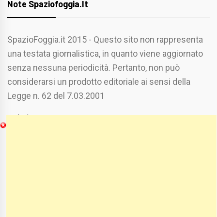
Note Spaziofoggia.it
SpazioFoggia.it 2015 - Questo sito non rappresenta
una testata giornalistica, in quanto viene aggiornato
senza nessuna periodicità. Pertanto, non può
considerarsi un prodotto editoriale ai sensi della
Legge n. 62 del 7.03.2001
Chi Siamo
Spaziofoggia.it è stato realizzato da
Etucisei.it
-
Sebastiano Capozzi.
Se vuoi collaborare con Spaziofoggia invia il tuo
curriculum a :
spaziofoggia@gmail.com