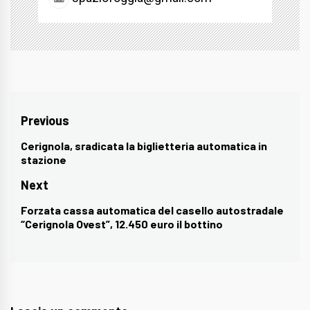
Navigazione
Previous
articoli
Cerignola, sradicata la biglietteria automatica in
Previous
stazione
post:
Next
Forzata cassa automatica del casello autostradale
Next
“Cerignola Ovest”, 12.450 euro il bottino
post: