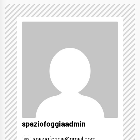
spaziofoggiaadmin
spaziofoggia@gmail.com