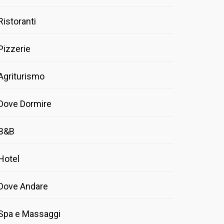
Ristoranti
Pizzerie
Agriturismo
Dove Dormire
B&B
Hotel
Dove Andare
Spa e Massaggi