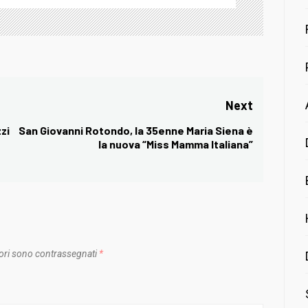
Next
zi
San Giovanni Rotondo, la 35enne Maria Siena è
Next
la nuova “Miss Mamma Italiana”
post:
ori sono contrassegnati
*