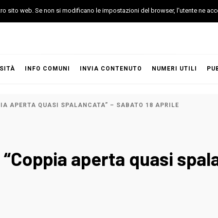
stro sito web. Se non si modificano le impostazioni del browser, l'utente ne acc
SITÀ
INFO COMUNI
INVIA CONTENUTO
NUMERI UTILI
PU
A APERTA QUASI SPALANCATA” – SABATO 18 APRILE
“Coppia aperta quasi spala