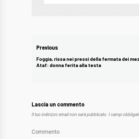
Navigazione
Previous
articoli
Foggia, rissa nei pressi della fermata dei mez
Previous
Ataf: donna ferita alla testa
post:
Lascia un commento
Il tuo indirizzo email non sarà pubblicato.
I campi obbligat
Commento