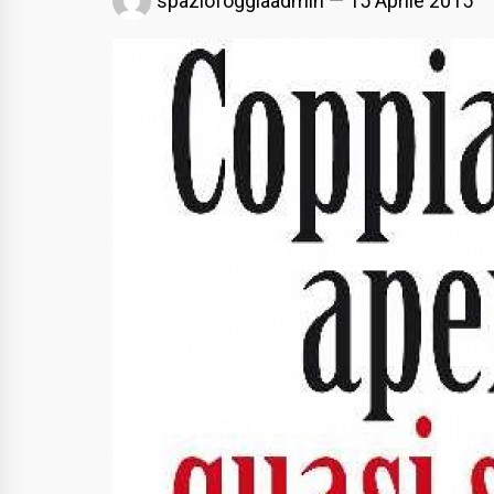
spaziofoggiaadmin
15 Aprile 2015