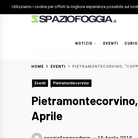
Skip
Utilizziamo i cookie per offrirti la migliore esperienza possibile sul no
to
content
Spazio Foggia
Foggia News Calcio Eventi e Attività nella Capitanata
NOTIZIE
EVENTI
CURIO
HOME
EVENTI
PIETRAMONTECORVINO, “COPPI
Eventi
Pietramontecorvino
Pietramontecorvino, 
Aprile