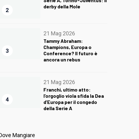
Serie A, Torino-Juventus: il
derby della Mole
2
21 Mag 2026
Tammy Abraham:
Champions, Europa o
3
Conference? Il futuro è
ancora un rebus
21 Mag 2026
Franchi, ultimo atto:
l’orgoglio viola sfida la Dea
4
d’Europa per il congedo
della Serie A
Dove Mangiare