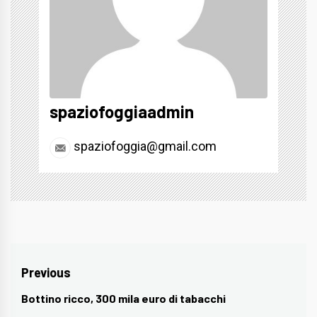
spaziofoggiaadmin
spaziofoggia@gmail.com
Navigazione
Previous
articoli
Bottino ricco, 300 mila euro di tabacchi
Previous