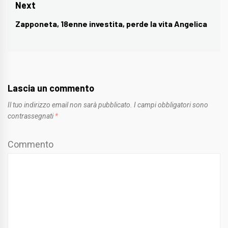
post:
Next
Zapponeta, 18enne investita, perde la vita Angelica
Next
post:
Lascia un commento
Il tuo indirizzo email non sarà pubblicato.
I campi obbligatori sono
contrassegnati
*
Commento