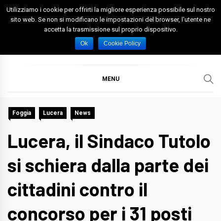
Skip
Utilizziamo i cookie per offrirti la migliore esperienza possibile sul nostro
to
sito web. Se non si modificano le impostazioni del browser, l'utente ne
accetta la trasmissione sul proprio dispositivo.
content
Spazio Foggia
Foggia News Calcio Eventi e Attività nella Capitanata
Ok
Cookie Policy
MENU
Foggia
Lucera
News
Lucera, il Sindaco Tutolo
si schiera dalla parte dei
cittadini contro il
concorso per i 31 posti