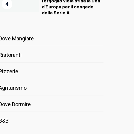
l’orgoglio viola sfida la Dea
4
d’Europa per il congedo
della Serie A
Dove Mangiare
Ristoranti
Pizzerie
Agriturismo
Dove Dormire
B&B