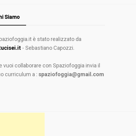
hi Siamo
paziofoggia.it è stato realizzato da
tucisei.it
- Sebastiano Capozzi.
e vuoi collaborare con Spaziofoggia invia il
uo curriculum a :
spaziofoggia@gmail.com