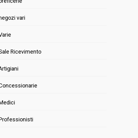
oreficerie
negozi vari
Varie
Sale Ricevimento
Artigiani
Concessionarie
Medici
Professionisti