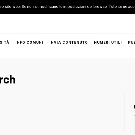
stro sito web. Se non si modificano le impostazioni del browser, l'utente ne acc
SITÀ
INFO COMUNI
INVIA CONTENUTO
NUMERI UTILI
PU
rch