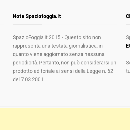
Note Spaziofoggia.it
C
SpazioFoggia.it 2015 - Questo sito non
S
rappresenta una testata giornalistica, in
E
quanto viene aggiornato senza nessuna
periodicità. Pertanto, non può considerarsi un
S
prodotto editoriale ai sensi della Legge n. 62
t
del 7.03.2001
 PRIME
BY
THEMEINWP
.