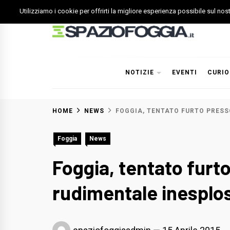
Skip
Utilizziamo i cookie per offrirti la migliore esperienza possibile sul no
to
content
Spazio Foggia
Foggia News Calcio Eventi e Attività nella Capitanata
NOTIZIE
EVENTI
CURIO
HOME
NEWS
FOGGIA, TENTATO FURTO PRESS
Foggia
News
Foggia, tentato furt
rudimentale inesplo