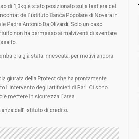
so di 1,3kg è stato posizionato sulla tastiera del
ncomat dell’ istituto Banca Popolare di Novara in
ale Padre Antonio Da Olivardi. Solo un caso
rtuito non ha permesso ai malviventi di sventare
 assalto.
omba era già stata innescata, per motivi ancora
dia giurata della Protect che ha prontamente
to l’ intervento degli artificieri di Bari. Ci sono
o e mettere in sicurezza l’ area.
ianza dell’ istituto di credito.