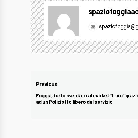
spaziofoggiaa
spaziofoggia@g
Navigazione
Previous
articoli
Foggia, furto sventato al market “Larc” grazi
Previous
ad un Poliziotto libero dal servizio
post: