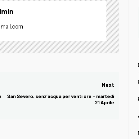
dmin
mail.com
Next
e
San Severo, senz’acqua per venti ore – martedì
Next
21 Aprile
post: