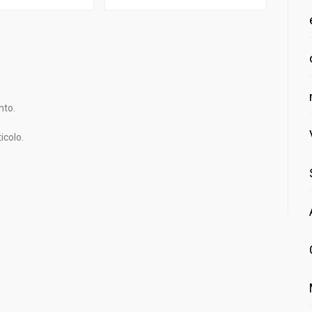
nto.
icolo.