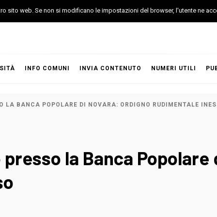
stro sito web. Se non si modificano le impostazioni del browser, l'utente ne acc
SITÀ
INFO COMUNI
INVIA CONTENUTO
NUMERI UTILI
PU
O LA BANCA POPOLARE DI NOVARA: ORDIGNO RUDIMENTALE INE
o presso la Banca Popolare 
so