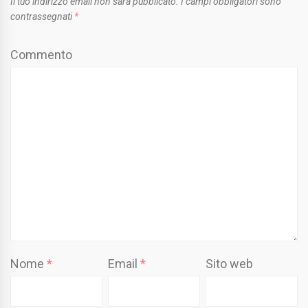
Il tuo indirizzo email non sarà pubblicato.
I campi obbligatori sono
contrassegnati
*
Commento
Nome
*
Email
*
Sito web