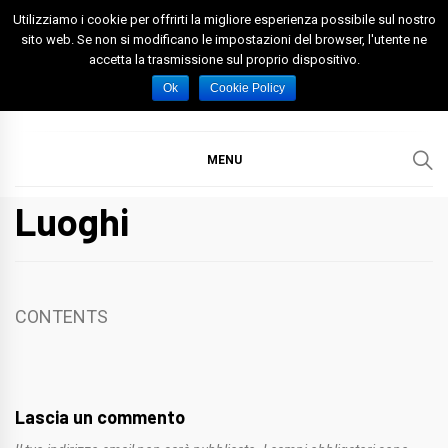
Skip
Utilizziamo i cookie per offrirti la migliore esperienza possibile sul nostro
to
sito web. Se non si modificano le impostazioni del browser, l'utente ne
accetta la trasmissione sul proprio dispositivo.
content
Spazio Foggia
Foggia News Calcio Eventi e Attività nella Capitanata
Ok
Cookie Policy
MENU
Luoghi
CONTENTS
Lascia un commento