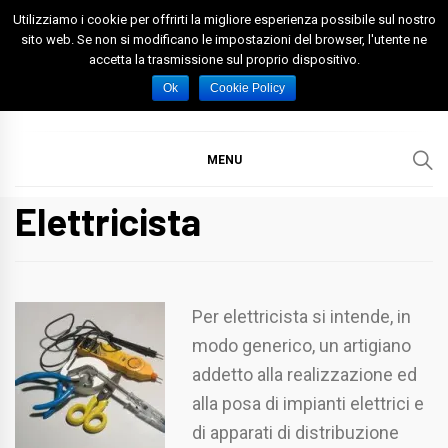
Skip
Utilizziamo i cookie per offrirti la migliore esperienza possibile sul nostro
to
sito web. Se non si modificano le impostazioni del browser, l'utente ne
accetta la trasmissione sul proprio dispositivo.
content
Spazio Foggia
Foggia News Calcio Eventi e Attività nella Capitanata
Ok
Cookie Policy
MENU
Elettricista
Per elettricista si intende, in
modo generico, un artigiano
addetto alla realizzazione ed
alla posa di impianti elettrici e
di apparati di distribuzione