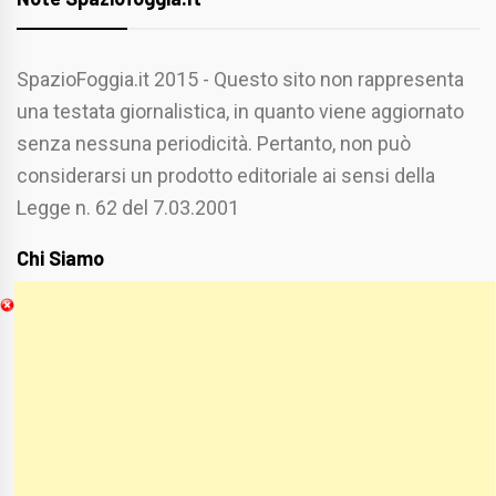
SpazioFoggia.it 2015 - Questo sito non rappresenta
una testata giornalistica, in quanto viene aggiornato
senza nessuna periodicità. Pertanto, non può
considerarsi un prodotto editoriale ai sensi della
Legge n. 62 del 7.03.2001
Chi Siamo
Spaziofoggia.it è stato realizzato da
Etucisei.it
-
Sebastiano Capozzi.
Se vuoi collaborare con Spaziofoggia invia il tuo
curriculum a :
spaziofoggia@gmail.com