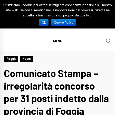
Skip
Utilizziamo i cookie per offrirti la migliore esperienza possibile sul nostro
to
sito web. Se non si modificano le impostazioni del browser, l'utente ne
accetta la trasmissione sul proprio dispositivo.
content
Spazio Foggia
Foggia News Calcio Eventi e Attività nella Capitanata
Ok
Cookie Policy
MENU
Foggia
News
Comunicato Stampa –
irregolarità concorso
per 31 posti indetto dalla
provincia di Foggia