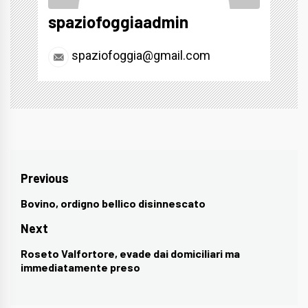
spaziofoggiaadmin
spaziofoggia@gmail.com
Navigazione
Previous
articoli
Bovino, ordigno bellico disinnescato
Previous
post:
Next
Roseto Valfortore, evade dai domiciliari ma
Next
immediatamente preso
post: