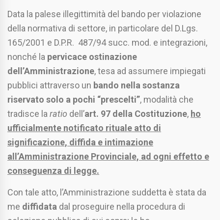
Data la palese illegittimità del bando per violazione
della normativa di settore, in particolare del D.Lgs.
165/2001 e D.P.R. 487/94 succ. mod. e integrazioni,
nonché la
pervicace ostinazione
dell’Amministrazione
, tesa ad assumere impiegati
pubblici attraverso un
bando nella sostanza
riservato solo a pochi “prescelti”
, modalità che
tradisce la
ratio
dell’
art. 97 della Costituzione
,
ho
ufficialmente notificato rituale atto di
significazione, diffida e intimazione
all’Amministrazione Provinciale, ad ogni effetto e
conseguenza di legge.
Con tale atto, l’Amministrazione suddetta è stata da
me
diffidata
dal proseguire nella procedura di