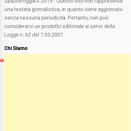
SpazioFoggia.it 2015 - Questo sito non rappresenta
una testata giornalistica, in quanto viene aggiornato
senza nessuna periodicità. Pertanto, non può
considerarsi un prodotto editoriale ai sensi della
Legge n. 62 del 7.03.2001
Chi Siamo
Spaziofoggia.it è stato realizzato da
Etucisei.it
-
Sebastiano Capozzi.
Se vuoi collaborare con Spaziofoggia invia il tuo
curriculum a :
spaziofoggia@gmail.com