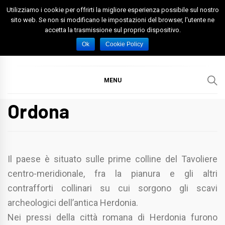
Skip
Utilizziamo i cookie per offrirti la migliore esperienza possibile sul nostro
to
sito web. Se non si modificano le impostazioni del browser, l'utente ne
accetta la trasmissione sul proprio dispositivo.
content
Spazio Foggia
Foggia News Calcio Eventi e Attività nella Capitanata
Ok
Cookie Policy
MENU
Ordona
Il paese è situato sulle prime colline del Tavoliere
centro-meridionale, fra la pianura e gli altri
contrafforti collinari su cui sorgono gli scavi
archeologici dell’antica Herdonia.
Nei pressi della città romana di Herdonia furono