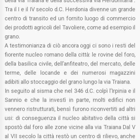
della via Traiana e della successiva via Herdonitana .
Tra il I e il IV secolo d.C. Herdonia divenne un grande
centro di transito ed un fornito luogo di commercio
dei prodotti agricoli del Tavoliere, come ad esempio il
grano.
A testimonianza di ciò ancora oggi ci sono i resti del
fiorente nucleo romano della città: le rovine del foro,
della basilica civile, dell’anfiteatro, del mercato, delle
terme, delle locande e dei numerosi magazzini
adibiti allo stoccaggio del grano lungo la via Traiana.
In seguito al sisma che nel 346 d.C. colpì l’Irpinia e il
Sannio e che la investì in parte, molti edifici non
vennero ristrutturati, bensì furono riconvertiti ad altri
usi: di conseguenza il nucleo abitativo della città si
spostò dal foro alle zone vicine alla via Traiana Dal V
al VII secolo la città restò un centro di rilievo, anche