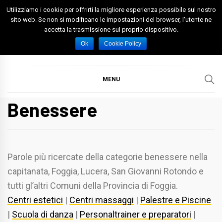
Skip
Utilizziamo i cookie per offrirti la migliore esperienza possibile sul nostro
to
sito web. Se non si modificano le impostazioni del browser, l'utente ne
accetta la trasmissione sul proprio dispositivo.
content
Spazio Foggia
Foggia News Calcio Eventi e Attività nella Capitanata
Ok
Cookie Policy
MENU
Benessere
Parole più ricercate della categorie benessere nella
capitanata, Foggia, Lucera, San Giovanni Rotondo e
tutti gl’altri Comuni della Provincia di Foggia.
Centri estetici
|
Centri massaggi
|
Palestre e Piscine
|
Scuola di danza
|
Personaltrainer e preparatori
|