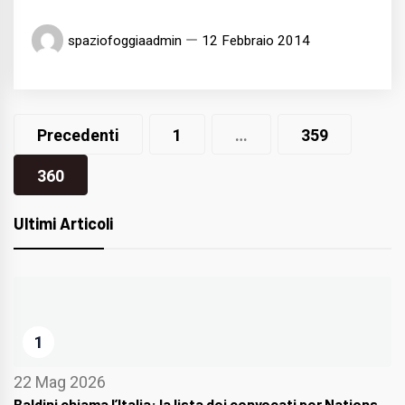
spaziofoggiaadmin
12 Febbraio 2014
Navigazione
Precedenti
1
…
359
articoli
360
Ultimi Articoli
1
22 Mag 2026
Baldini chiama l’Italia: la lista dei convocati per Nations