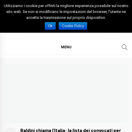
Skip
Utilizziamo i cookie per offrirti la migliore esperienza possibile sul nostro
to
sito web. Se non si modificano le impostazioni del browser, l'utente ne
accetta la trasmissione sul proprio dispositivo.
content
Spazio Foggia
Foggia News Calcio Eventi e Attività nella Capitanata
Ok
Cookie Policy
MENU
Baldini chiama l’Italia: la lista dei convocati per