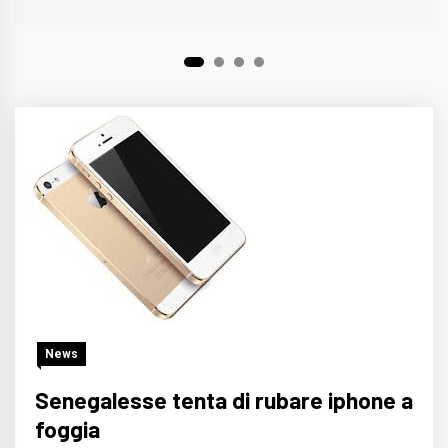
1
2
3
4
News
Senegalesse tenta di rubare iphone a
foggia